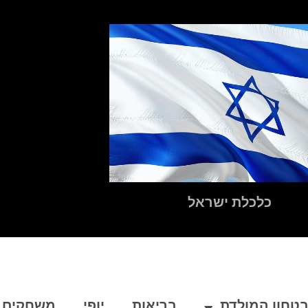
כלכלת ישראל
טחון המולדת
בריאות
יופי
משחקים