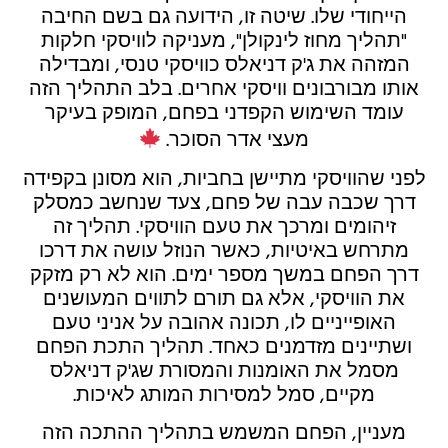
הייחודי שלו. שיטה זו, הידועה גם בשם החיבה
"תהליך מחוז לינקולן", מעניקה לוויסקי חלקות
המזהה את ג'ק דניאלס כוויסקי טנסי, ומבדילה
אותו מבורבונים וויסקי אחרים. בלב התהליך הזה
עומד השימוש הקפדני בפחם, המופק בעיקר
מעצי אדר הסוכר.
לפני שהוויסקי מתיישן בחביות, הוא מסונן בקפידה
דרך שכבה עבה של פחם, צעד שנחשב כמסלק
זיהומים ומרכך את טעם הוויסקי. תהליך זה
מתרחש באיטיות, כאשר הנוזל עושה את דרכו
דרך הפחם במשך מספר ימים. הוא לא רק מזקק
את הוויסקי, אלא גם תורם לתווים המעושנים
האופייניים לו, תכונה אהובה על אניני טעם
ושתיינים מזדמנים כאחד. תהליך התכת הפחם
מסמל את האומנות והמסורת שג'ק דניאלס
מקיים, סמל למסירות המותג לאיכות.
מעניין, הפחם המשמש בתהליך ההתכה הזה