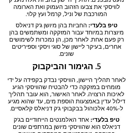
מעט מבפנים. תהליך היישון בחביות אלה מעניק
לוויסקי את צבעו הזהוב העמוק ואת הארומה
המורכבת של וניל, קרמל ועץ קלוי.
טיפ בלעדי:
החביות בהן מיושן ג'ק דניאלס
מיוצרות במיוחד עבור המזקקה ומשתמשים בהן
רק פעם אחת. לאחר מכן, הן נמכרות לשימושים
אחרים, בעיקר ליישון של סוגי ויסקי וספיריטים
שונים.
5.
הגימור והביקבוק
לאחר תהליך היישון, הוויסקי נבדק בקפידה על ידי
מומחים במזקקה כדי להבטיח שהוויסקי הגיע
לאיכות הרצויה. לאחר האישור, הוא עובר תהליך
דילול עדין באמצעות הוספת מים, עד שהוא מגיע
ל-40% אלכוהול בבקבוקי ג'ק דניאלס קלאסיים.
טיפ בלעדי:
אחד האלמנטים הייחודיים בג'ק
דניאלס הוא שהוויסקי מיושן במרתפים שונים