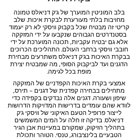
בלב המוניטין המוערך של ג'ק דניאלס טמונה
מחויבות בלתי מעורערת לבקרת איכות. שלב
קריטי זה מבטיח שכל בקבוק וויסקי לא רק יעמוד
בסטנדרטים הגבוהים שנקבעו על ידי המזקקה
אלא גם יבטיח עקביות, תכונה המוערכת על ידי
חובבי וויסקי ברחבי העולם. התהליכים הכרוכים
בבקרת האיכות בג'ק דניאלס משתרעים מבחירת
הדגנים ועד לביקבוק הסופי, מה שמבטיח יצירת
מופת בכל לגימה.
אמצעי בקרת האיכות הקפדניים של המזקקה
מתחילים בבחירה קפדנית של דגנים – תירס,
שיפון ושעורה. דגנים אלה נבדקים בקפידה כדי
לוודא שהם עומדים בדרישות המדויקות הדרושות
לייצור פרופיל הטעם האיקוני של וויסקי ג'ק
דניאלס. בדיקה זו חלה על המים המשמשים
בתהליך הזיקוק, שמקורם במעיינות אבן הגיר
הטבעיים בלינצ'בורג, טנסי. הטוהר ותכולת