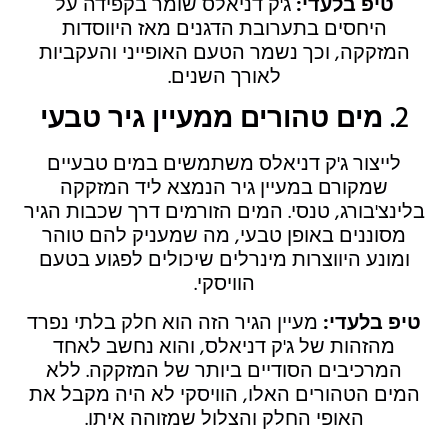
טיפ בלעדי:
ג'ק דניאלס שומר בקפידה על
היחסים בתערובת הדגנים מאז היווסדות
המזקקה, וכך נשמר הטעם האופייני והעקביות
לאורך השנים.
2.
מים טהורים ממעיין גיר טבעי
לייצור ג'ק דניאלס משתמשים במים טבעיים
שמקורם במעיין גיר הנמצא ליד המזקקה
בלינצ'בורג, טנסי. המים הזורמים דרך שכבות הגיר
מסוננים באופן טבעי, מה שמעניק להם טוהר
ומונע היווצרות מינרלים שיכולים לפגוע בטעם
הוויסקי.
טיפ בלעדי:
מעיין הגיר הזה הוא חלק בלתי נפרד
מהזהות של ג'ק דניאלס, והוא נחשב לאחד
המרכיבים הסודיים ביותר של המזקקה. ללא
המים הטהורים האלו, הוויסקי לא היה מקבל את
האופי החלק והצלול שמזוהה איתו.