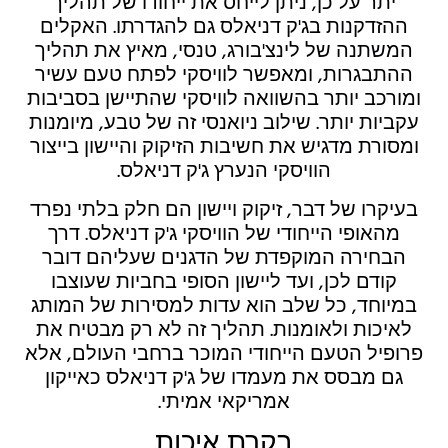
יתר על כן, ניתן לייחס את ייחודו של תהליך
ההזדקנות בג'ק דניאלס גם להגדרתו. האקלים
המשתנה של לינצ'בורג, טנסי, מאיץ את תהליך
ההתבגרות, ומאפשר לוויסקי לפתח טעם עשיר
ומורכב יותר בהשוואה לוויסקי שהתיישן בסביבות
עקביות יותר. שילוב ניואנסי זה של טבע, מיומנות
ומסורת מדגיש את חשיבות הזיקוק והיישון בייצור
הוויסקי הנערץ ג'ק דניאלס.
בעיקרו של דבר, זיקוק ויישון הם חלק בלתי נפרד
מהאופי הייחודי של הוויסקי ג'ק דניאלס. דרך
הבחירה המוקפדת של הדגנים שעליהם דובר
קודם לכן, ועד ליישון הסופי בחביות שעוצבו
במיוחד, כל שלב הוא עדות למסירות של המותג
לאיכות ולאומנות. תהליך זה לא רק מבטיח את
פרופיל הטעם הייחודי המוכר ברחבי העולם, אלא
גם מבסס את מעמדו של ג'ק דניאלס כאייקון
אמריקאי אמיתי.
בקרת איכות