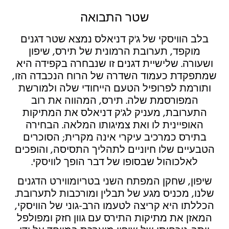
שטר התבואה
בלב הוויסקי של ג'ק דניאלס נמצא שטר דגנים
מוקפד, תערובת הרמונית של תירס, שיפון
ושעורה. שלישיית דגנים זו שנבחרה בקפידה היא
שמתפקדת כעמוד השדרה של הרוח הנכבדה הזו,
ותורמת לפרופיל הטעם הייחודי שלה ולמורשת
המפורסמת שלה. תירס, המהווה את רוב
התערובת, מעניק לג'ק דניאלס את המתיקות
האופיינית לו ואת צמיגותו המלאה. הבחירה
בתירס כמרכיב עיקרי אינה מקרית; הסוכרים
הטבעיים שלו חיוניים לתהליך התסיסה, והופכים
לאלכוהול שבסופו של דבר הופך לוויסקי.
שיפון, שחקן המפתח השני בטריומווירט הדגנים
שלנו, מכניס מגע של תבלין ומורכבות לתערובת.
הכללתו היא קריצה לטעמו הרב-גוני של הוויסקי,
המאזן את מתיקות התירס עם גוון חזק ומפולפל