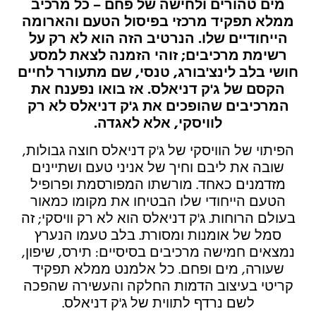
מים טהורים ולחישה של פחם – כל מרכיב
ממלא תפקיד מרכזי בפיסול הטעם והארומה
הייחודיים שלו. הנרטיב הזה הוא לא רק על
רשימת מרכיבים; זוהי הזמנה לצאת למסע
חושי בלב לינצ'בורג, טנסי, שם מתעורר לחיים
הקסם של ג'ק דניאלס. אז בואו נפענח את
המרכיבים שהופכים את ג'ק דניאלס לא רק
לוויסקי, אלא לאגדה.
הפיתוי של הוויסקי של ג'ק דניאלס חוצה גבולות,
שובה את ליבם וחיך של אניני טעם ושתיינים
מזדמנים כאחד. מורשתו המפורסמת ופרופיל
הטעם הייחודי שלו הבטיחו את מקומו כמאור
בעולם הרוחות. ג'ק דניאלס הוא לא רק וויסקי; זה
סמל של אומנות ומסורת. בלב טעמו הנערץ
נמצאים חמישה מרכיבים בסיסיים: תירס, שיפון,
שעורה, מים ופחם. כל אלמנט ממלא תפקיד
קריטי בעיצוב הדמות החלקה והעשירה שהפכה
לשם נרדף לתווית של ג'ק דניאלס.