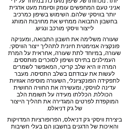
יותר. נוכחותו של שיפון מוערכת במיוחד על ידי
אניני טעם המחפשים עומק וסיומת מעט אדג'ית
יותר בוויסקי שלהם. השימוש בשיפון כמרכיב
בחשבון התבואה ממחיש את מחויבות המותג
לייצור וויסקי מורכב ונגיש.
שעורה משלימה את חשבון התבואה, ומעניקה
פונקציה אנזימטית חיונית לתהליך ייצור הוויסקי.
שעורה, במיוחד לתת שעורה, אחראית על המרת
העמילנים בתירס ושיפון לסוכרים מותססים.
המרה זו היא שלב קריטי, המאפשר לשמרים
לעשות את עבודתם בשלב התסיסה. מעבר
לתפקידה הפונקציונלי, השעורה מוסיפה אגוזיות
עדינה לוויסקי, ומעשירה את החוויה החושית
הכוללת. הכללתו מעידה על תשומת הלב
המוקפדת לפרטים המגדירה את תהליך הייצור
של ג'ק דניאלס.
ביצירת וויסקי ג'ק דניאלס, הפרופורציות המדויקות
והאיכות של הדגנים בחשבון הם בעלי חשיבות