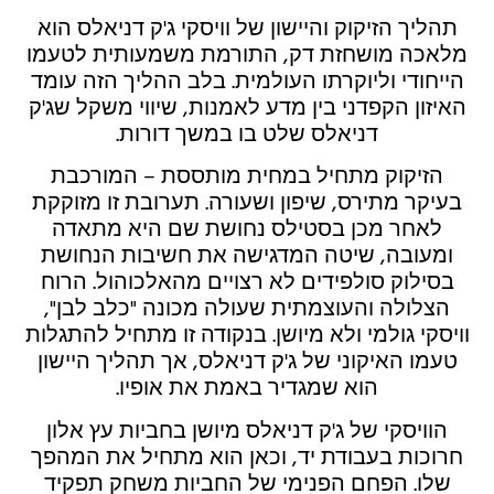
תהליך הזיקוק והיישון של וויסקי ג'ק דניאלס הוא
מלאכה מושחזת דק, התורמת משמעותית לטעמו
הייחודי וליוקרתו העולמית. בלב ההליך הזה עומד
האיזון הקפדני בין מדע לאמנות, שיווי משקל שג'ק
דניאלס שלט בו במשך דורות.
הזיקוק מתחיל במחית מותססת – המורכבת
בעיקר מתירס, שיפון ושעורה. תערובת זו מזוקקת
לאחר מכן בסטילס נחושת שם היא מתאדה
ומעובה, שיטה המדגישה את חשיבות הנחושת
בסילוק סולפידים לא רצויים מהאלכוהול. הרוח
הצלולה והעוצמתית שעולה מכונה "כלב לבן",
וויסקי גולמי ולא מיושן. בנקודה זו מתחיל להתגלות
טעמו האיקוני של ג'ק דניאלס, אך תהליך היישון
הוא שמגדיר באמת את אופיו.
הוויסקי של ג'ק דניאלס מיושן בחביות עץ אלון
חרוכות בעבודת יד, וכאן הוא מתחיל את המהפך
שלו. הפחם הפנימי של החביות משחק תפקיד