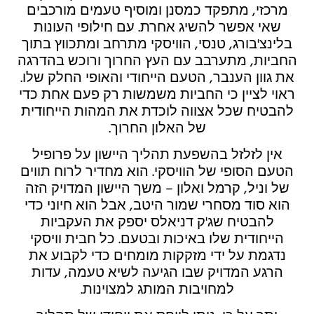
מרכזי, מתפקד כמסנן ומוסיף טעמים מורכבים
שאי אפשר להשיג אחרת. עם חילופי העונות
בלינצ'בורג, טנסי, הוויסקי מתרחב ומתכווץ בתוך
החביות, מתערבב עם העץ החרוך ורוכש בהדרגה
את גוון הענבר, הטעם הייחודי והאופי החלק שלו.
ראוי לציין כי החביות משמשות רק פעם אחת כדי
להבטיח שכל אצווה לוכדת את המהות הייחודית
של האלון החרוך.
אין לזלזל בהשפעת תהליך היישון על פרופיל
הטעם הסופי של הוויסקי. הוא מחדיר לרוח תווים
של וניל, קרמל ואלון – משך היישון המדויק הזה
הוא סוד מסחרי שמור היטב, אבל הוא חיוני כדי
להבטיח שג'ק דניאלס יספק את העקביות
הייחודית שלו באיכות ובטעם. כל חבית וויסקי
נדגמת על ידי מזקקות מומחים כדי לקבוע את
הרגע המדויק שבו הגיעה לשיא טעמה, עדות
למחויבות המותג למצוינות.