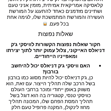
אלא גם בתשוקה ובדיוק של יצירתו. ג'ק דניאלס,
קלאסיקה אמריקאית אמיתית, מזמין אניני טעם
ושתיינים מזדמנים כאחד להתענג על המורשת
העשירה והמורשת המתמשכת שלו, לגימה אחת
בכל פעם.
שאלות נפוצות
חקור שאלות נפוצות הקשורות לוויסקי ג'ק
דניאלס האייקוני, צלול עמוק יותר לתוך יצירתו
ומאפייניו הייחודיים.
האם וויסקי ג'ק דניאלס יכול להיחשב
בורבון?
כן, ג'ק דניאלס יכול להיות מסווג כמו בורבון
בשל הרכב שלה תהליך הייצור. עם זאת, הוא
משווק באופן ייחודי ומוכר ברחבי העולם
כוויסקי טנסי, קטגוריה בה הוא דוגל בשל
תהליך המסת הפחם שלו, המכונה תהליך
מחוז לינקולן, המקנה פרופיל טעם חלק