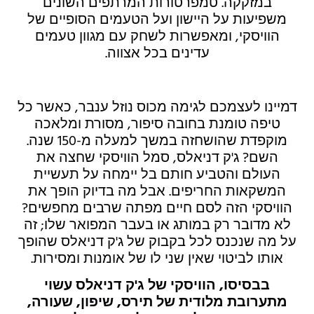
במזקקה. טמפרטורות המרתפים השונים
משפיעות על היישון ועל הטעמים הסופיים של
הוויסקי, ומאפשרות לשחק עם מגוון טעמים
עדינים בכל אצווה.
דמיינו לעצמכם לגימה מכוס נוזל ענבר, כאשר כל
טיפה טומנת בחובה סיפור, מסורת ומלאכה
מוקפדת שהושחזה במשך למעלה מ-150 שנה.
השם? ג'ק דניאלס, סמל הוויסקי שחצה את
העולם והטביע חותם בל יימחה על תעשיית
המשקאות החריפים. אבל מה בדיוק הופך את
הוויסקי הזה לסם חיים מפתה שרבים מחפשים?
לא מדובר רק במותג או בעבר המפואר שלו; זה
על מה שנכנס לכל בקבוק של ג'ק דניאלס שהופך
אותו לביטוי שאין שני לו של אומנות ומסירות.
בבסיסו, הוויסקי של ג'ק דניאלס עשוי
מתערובת מלודית של תירס, שיפון, שעורה,