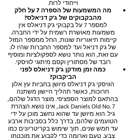
וייחודי לרוח.
מה המשמעות של הספרה 7 על חלק
מהבקבוקים של ג'ק דניאלס?
למספר 7 על בקבוקי ג'ק דניאלס אין
משמעות מאושרת רשמית על ידי החברה.
קיימות תיאוריות שונות, החל ממספר המזל
של ג'ק דניאל ועד למספר החברות שהיו לו.
עם זאת, הוא נותר נושא לספקולציות ומוסיף
רובד של מסתורין וקסם מיתוגי לוויסקי.
כמה זמן מזדקן ג'ק דניאלס לפני
הביקבוק?
הוויסקי ג'ק דניאלס מיושן בחביות עץ אלון
חרוכות, כאשר תהליך היישון משתנה
בהתאם למוצר הספציפי. מוצר הדגל שלהם,
Jack Daniels Old No. 7, אינו נושא הצהרת
גיל. הוא מיושן עד שהוא נחשב מוכן על ידי
הטועמים שלהם, בדרך כלל בסביבות ארבע
עד חמש שנים, תוך שימוש בקריטריונים כמו
צבע, טעם וארומה כדי לקבוע את מוכנותו