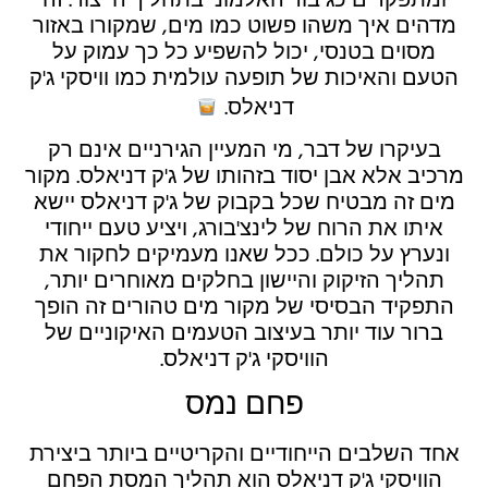
ומתפקדים כגיבור האלמוני בתהליך הייצור. זה
מדהים איך משהו פשוט כמו מים, שמקורו באזור
מסוים בטנסי, יכול להשפיע כל כך עמוק על
הטעם והאיכות של תופעה עולמית כמו וויסקי ג'ק
דניאלס.
בעיקרו של דבר, מי המעיין הגירניים אינם רק
מרכיב אלא אבן יסוד בזהותו של ג'ק דניאלס. מקור
מים זה מבטיח שכל בקבוק של ג'ק דניאלס יישא
איתו את הרוח של לינצ'בורג, ויציע טעם ייחודי
ונערץ על כולם. ככל שאנו מעמיקים לחקור את
תהליך הזיקוק והיישון בחלקים מאוחרים יותר,
התפקיד הבסיסי של מקור מים טהורים זה הופך
ברור עוד יותר בעיצוב הטעמים האיקוניים של
הוויסקי ג'ק דניאלס.
פחם נמס
אחד השלבים הייחודיים והקריטיים ביותר ביצירת
הוויסקי ג'ק דניאלס הוא תהליך המסת הפחם