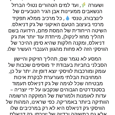
ושעורה
, ועד למים הטהורים נטולי הברזל
הנשאבים ממעיינות אבן הגיר הטבעיים של
לינצ'בורג, טנסי
, כל מרכיב ממלא תפקיד
מרכזי בעיצוב הטעם האיקוני של ג'ק דניאלס.
השיטה הייחודית של המסת פחם, הידועה בשם
תהליך מחוז לינקולן, מייחדת עוד יותר את ג'ק
דניאלס, ומקנה חלקות שהיא סימן ההיכר של
הוויסקי הזה לא פחות מהגוון הענברי העשיר שלו.
המסע לא נגמר שם; תהליך הזיקוק והיישון
הסבלני בחביות בעבודת יד מוסיפים שכבות של
עומק ומורכבות לוויסקי יוצא דופן זה. יתר על כן,
המחויבות הבלתי מעורערת לבקרת איכות
מבטיחה שכל לגימה של ג'ק דניאלס תעמוד
בסטנדרטים הגבוהים שנקבעו על ידי יוצריה –
עדות לאומנות ולמורשת של המזקקה הרשומה
הוותיקה ביותר באמריקה. כפי שראינו, המהות של
הוויסקי ג'ק דניאלס היא לא רק במרכיבים שלו