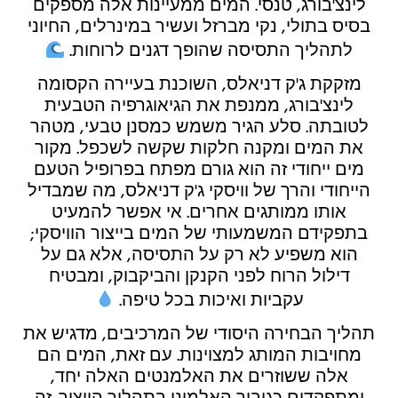
לינצ'בורג, טנסי. המים ממעיינות אלה מספקים
בסיס בתולי, נקי מברזל ועשיר במינרלים, החיוני
לתהליך התסיסה שהופך דגנים לרוחות.
מזקקת ג'ק דניאלס, השוכנת בעיירה הקסומה
לינצ'בורג, ממנפת את הגיאוגרפיה הטבעית
לטובתה. סלע הגיר משמש כמסנן טבעי, מטהר
את המים ומקנה חלקות שקשה לשכפל. מקור
מים ייחודי זה הוא גורם מפתח בפרופיל הטעם
הייחודי והרך של וויסקי ג'ק דניאלס, מה שמבדיל
אותו ממותגים אחרים. אי אפשר להמעיט
בתפקידם המשמעותי של המים בייצור הוויסקי;
הוא משפיע לא רק על התסיסה, אלא גם על
דילול הרוח לפני הקנקן והביקבוק, ומבטיח
עקביות ואיכות בכל טיפה.
תהליך הבחירה היסודי של המרכיבים, מדגיש את
מחויבות המותג למצוינות. עם זאת, המים הם
אלה ששוזרים את האלמנטים האלה יחד,