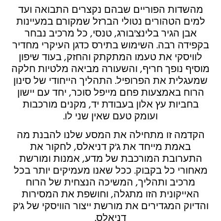
מהשדות הפוריים שבהם נקצרים התבואה ועד
למים הטהורים נטולי הברזל שמקורם במעיינות
אבן הגיר בלינצ'בורג, טנסי, כל מרכיב נבחר
בקפידה רבה. השימוש בתירס כדגן העיקרי מחדיר
לוויסקי את טעמו המתקתק והחזק, בעוד שיפון
מוסיף נופך חריף, והשעורה מביאה מלטיות חלקה
שמעגלית את הפרופיל. התהליך הייחודי של סינון
הרוח באמצעות פחם מייפל סוכר, יחד עם יישון
בחביות עץ אלון בעבודת יד, מקנים מורכבות
ועומק טעם שאין שני לו.
הקדמה זו מתחילה את המסע שלנו להבנת מה
באמת מייחד את ג'ק דניאלס, לחקור את
התערובת המורכבת של מדע, אמנות ומורשת
מאחורי כל בקבוק. ככל שאנו מעמיקים יותר בכל
מרכיב ותהליך, המשיכה הנצחית של הרוח
האייקונית הזו מתגלה, וחושפת את המסירות
והדיוק המגדירים את מורשת ייצור הוויסקי של ג'ק
דניאלס.