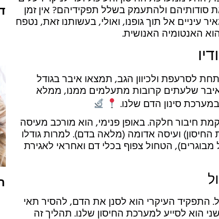
ד
את סודותיהם ולהתעמק בשלל תפקידיהם? אין זמן
יר עיניים אל תוך גופנו, ואולי, בעשותנו זאת, נטפח
וא האנטומיה האנושית.
יו
ת לסרעפת ולכיוון הגב, תמצאו איבר בגודל
 איבר שלעתים קרובות מתעלמים ממנו, ממלא
מערכת סינון הדם שלנו.
ת חיבור חלקה. באופן פנימי, הוא מורכב מעיסה
חיסון) ועיסה אדומה (מלאה בדם). למרות גודלו
ס"מ אורך אצל מבוגרים), הטחול צפוף בכלי דם ואחראי לאגירת
ל
ה
. התפקיד העיקרי הוא לסנן את הדם, להסיר תאי
ני הוא לסייע למערכת החיסון שלנו. תהליך זה