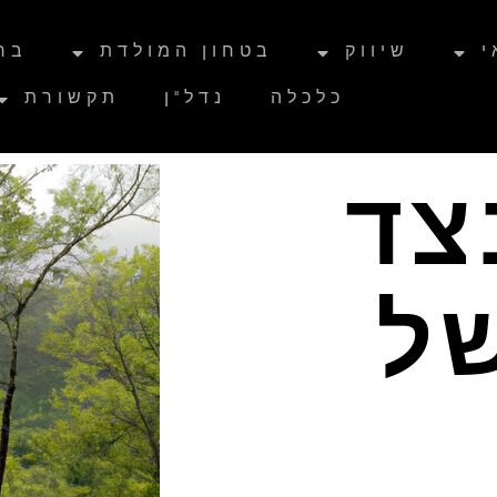
י
שיווק
בטחון המולדת
בר
כלכלה
נדל"ן
תקשורת
צד
ל