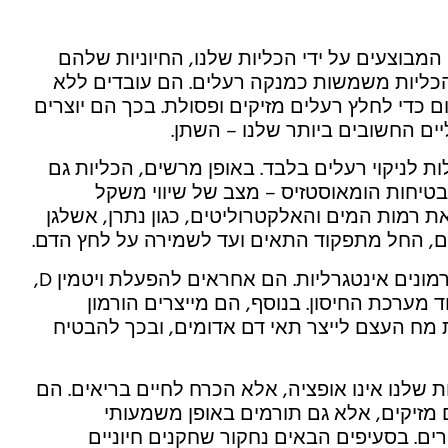
בוצעים על ידי הכליות שלנו, החיוניות שלהם
 הכליות משמשות כמנקה רעלים. הם עובדים ללא
180 ליטר דם ביום כדי לחלץ רעלים מזיקים ופסולת. בכך הם יוצרים
ים החשובים ביותר שלנו – השתן.
ות לניקוי רעלים בלבד. באופן מרשים, הכליות גם
מבטיחות הומאוסטזיס – מצב של שיווי משקל
את רמות המים והאלקטרוליטים, כגון נתרן, אשלגן
ונים, החל מתפקוד התאים ועד לשמירה על לחץ הדם.
יתר על כן, הכליות הן יצרניות הורמונים אינטגרליות. הם אחראים להפעלת ויטמין D,
 מערכת החיסון. בנוסף, הם מייצרים הורמון
 מח העצם לייצר תאי דם אדומים, ובכך להבטיח
ות שלנו אינו אופציה, אלא הכרח לחיים בריאים. הם
 מזיקים, אלא גם תורמים באופן משמעותי
חרים. בסעיפים הבאים נחקור שחקנים חיוניים