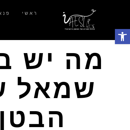
ראשי
פנא
פתח סרגל נגישות
מה יש ב
שמאל ש
הבטן