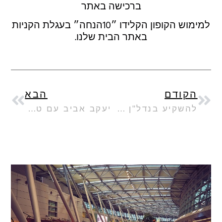
ברכישה באתר
למימוש הקופון הקלידו ״10הנחה״ בעגלת הקניות
באתר הבית שלנו.
הקודם
הבא
להשקיע בנדל"ן של קפריסין עם יאיר בושרי (בי גלובל)
יעקב אביב עם טיפים לבניית וילה פרטית